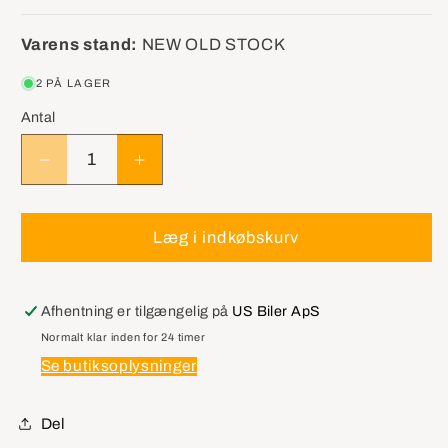
Varens stand:
NEW OLD STOCK
2 PÅ LAGER
Antal
Reducer
Øg
antallet
antallet
for
for
MOPAR
MOPAR
Læg i indkøbskurv
4511128
4511128
Clutch
Clutch
Disc
Disc
Afhentning er tilgængelig på
US Biler ApS
Normalt klar inden for 24 timer
Se butiksoplysninger
Del