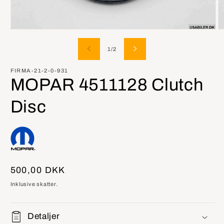
Åbn
Å
mediet
m
1
2
af
1
/
2
i
i
modus
m
FIRMA-21-2-0-931
MOPAR 4511128 Clutch
Disc
Normalpris
500,00 DKK
Inklusive skatter.
Detaljer