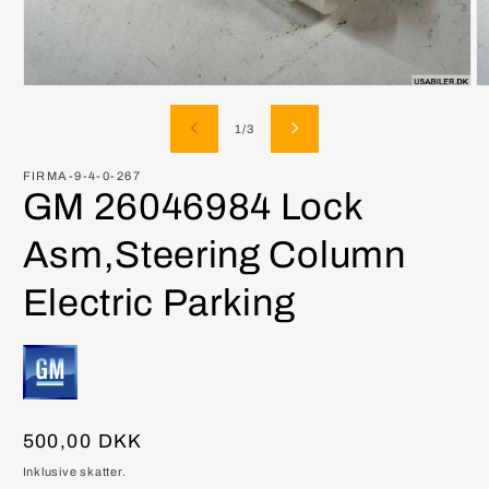
Åbn
Å
mediet
m
1
2
af
1
/
3
i
i
modus
m
FIRMA-9-4-0-267
GM 26046984 Lock
Asm,Steering Column
Electric Parking
Normalpris
500,00 DKK
Inklusive skatter.