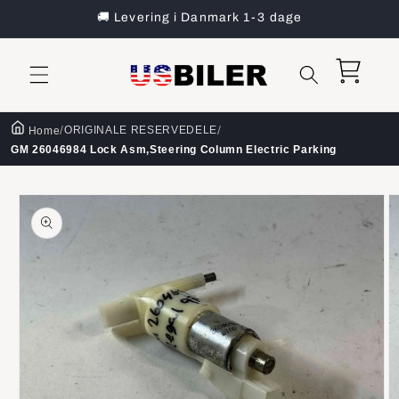
Gå til
🚚 Levering i Danmark 1-3 dage
indhold
Indkøbskurv
/
/
ORIGINALE RESERVEDELE
Home
GM 26046984 Lock Asm,Steering Column Electric Parking
å til
roduktoplysninger