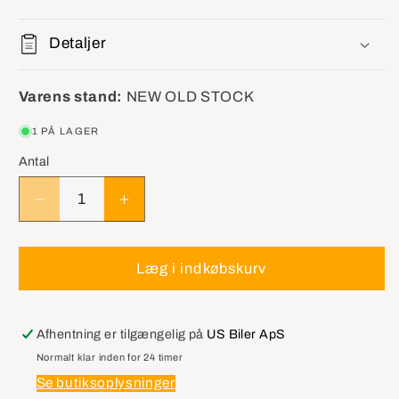
Detaljer
Varens stand:
NEW OLD STOCK
1 PÅ LAGER
Antal
Reducer
Øg
antallet
antallet
for
for
GM
GM
Læg i indkøbskurv
26046984
26046984
Lock
Lock
Asm,Steering
Asm,Steering
Afhentning er tilgængelig på
US Biler ApS
Column
Column
Normalt klar inden for 24 timer
Electric
Electric
Se butiksoplysninger
Parking
Parking