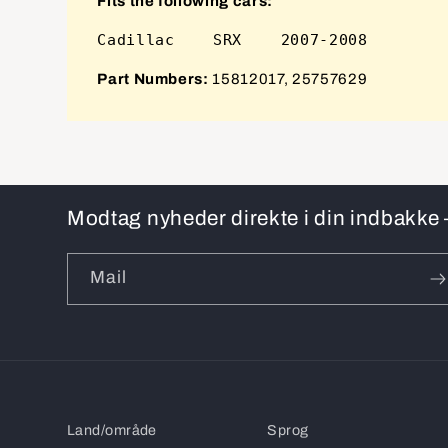
Fits the following cars:
Part Numbers:
15812017, 25757629
Modtag nyheder direkte i din indbakke –
Mail
Land/område
Sprog