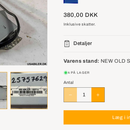
Normalpris
380,00 DKK
Inklusive skatter.
Detaljer
Varens stand:
NEW OLD 
4 PÅ LAGER
Antal
Reducer
Øg
antallet
antallet
for
for
GM
GM
Læg i i
25757629
25757629