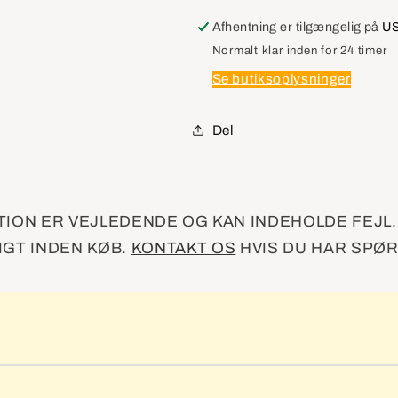
Module,Radio
Module,Radi
Antenna
Antenna
Afhentning er tilgængelig på
US
Normalt klar inden for 24 timer
Se butiksoplysninger
Del
ION ER VEJLEDENDE OG KAN INDEHOLDE FEJL
GT INDEN KØB.
KONTAKT OS
HVIS DU HAR SPØ