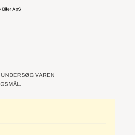
o
 Biler ApS
. UNDERSØG VAREN
RGSMÅL.