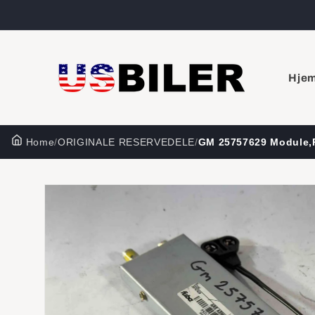
Gå til
indhold
Hje
Home
/
ORIGINALE RESERVEDELE
/
GM 25757629 Module,
Gå til
produktoplysninger