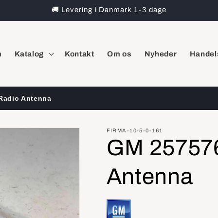
🚚 Levering i Danmark 1-3 dage
m
Katalog
Kontakt
Om os
Nyheder
Handel
Radio Antenna
FIRMA-10-5-0-161
GM 257576
Antenna