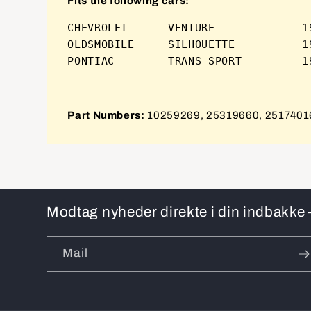
Fits the following cars:
CHEVROLET      VENTURE             19
OLDSMOBILE     SILHOUETTE          19
Part Numbers:
10259269, 25319660, 2517401
Modtag nyheder direkte i din indbakke –
Mail