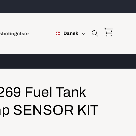
S
Indkøbskurv
Dansk
sbetingelser
p
r
o
g
69 Fuel Tank
mp SENSOR KIT