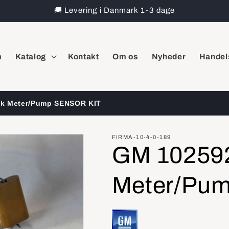
🚚 Levering i Danmark 1-3 dage
m
Katalog
Kontakt
Om os
Nyheder
Handel
nk Meter/Pump SENSOR KIT
FIRMA-10-4-0-189
GM 102592
Meter/Pu