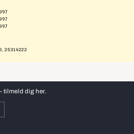
97      

97      

6, 25314222
 tilmeld dig her.