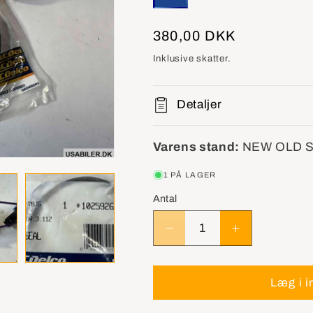
Normalpris
380,00 DKK
Inklusive skatter.
Detaljer
Varens stand:
NEW OLD 
1 PÅ LAGER
Antal
Reducer
Øg
antallet
antallet
for
for
GM
GM
Læg i i
10259269
10259269