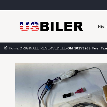
Gå til
indhold
Hje
Home
/
ORIGINALE RESERVEDELE
/
GM 10259269 Fuel Ta
Gå til
produktoplysninger