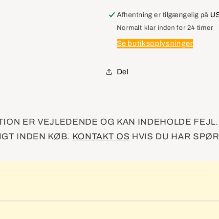
Fuel
Fuel
Tank
Tank
Afhentning er tilgængelig på
US
Meter/Pump
Meter/Pump
Normalt klar inden for 24 timer
SENSOR
SENSOR
Se butiksoplysninger
KIT
KIT
Del
ION ER VEJLEDENDE OG KAN INDEHOLDE FEJL
GT INDEN KØB.
KONTAKT OS
HVIS DU HAR SPØ