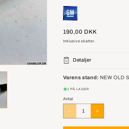
Normalpris
190,00 DKK
Inklusive skatter.
Detaljer
Varens stand:
NEW OLD 
1 PÅ LAGER
Antal
Reducer
Øg
antallet
antallet
for
for