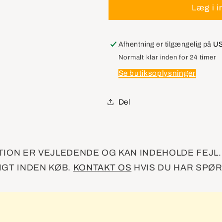
GM
GM
Læg i i
22122720
22122720
Wiper
Wiper
Arm
Arm
Afhentning er tilgængelig på
US
Transmission
Transmissio
Normalt klar inden for 24 timer
Cover
Cover
Se butiksoplysninger
Cap
Cap
NEW
NEW
GENUINE
GENUINE
Del
OEM
OEM
ION ER VEJLEDENDE OG KAN INDEHOLDE FEJL
GT INDEN KØB.
KONTAKT OS
HVIS DU HAR SPØ