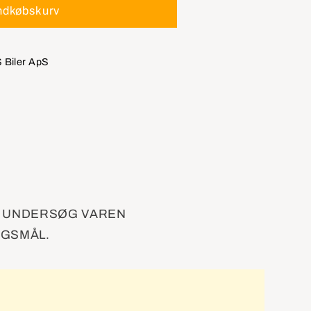
ndkøbskurv
 Biler ApS
n
. UNDERSØG VAREN
RGSMÅL.