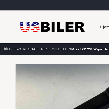
Gå til
indhold
Hje
Home
/
ORIGINALE RESERVEDELE
/
GM 22122720 Wiper A
Gå til
produktoplysninger