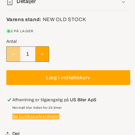
Detaljer
Varens stand:
NEW OLD STOCK
2 PÅ LAGER
Antal
Reducer
Øg
antallet
antallet
for
for
GM
GM
Læg i indkøbskurv
19260762
19260762
Module
Module
Kit,Blower
Kit,Blower
Afhentning er tilgængelig på
US Biler ApS
Motor
Motor
Normalt klar inden for 24 timer
Control
Control
Se butiksoplysninger
Del