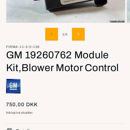
Åbn
Å
mediet
m
1
2
af
1
/
4
i
i
modus
m
FIRMA-11-3-0-136
GM 19260762 Module
Kit,Blower Motor Control
Normalpris
750,00 DKK
Inklusive skatter.