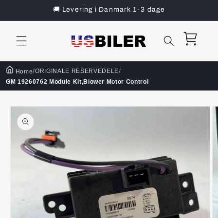
Gå til
🚚 Levering i Danmark 1-3 dage
indhold
Indkøbskurv
/
/
ORIGINALE RESERVEDELE
Home
GM 19260762 Module Kit,Blower Motor Control
å til
roduktoplysninger