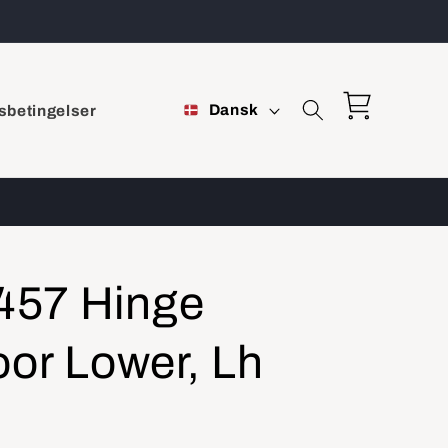
S
Indkøbskurv
Dansk
sbetingelser
p
r
o
g
457 Hinge
oor Lower, Lh