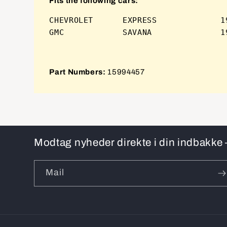
Fits the following cars:
CHEVROLET      EXPRESS             19
Part Numbers:
15994457
Modtag nyheder direkte i din indbakke –
Mail