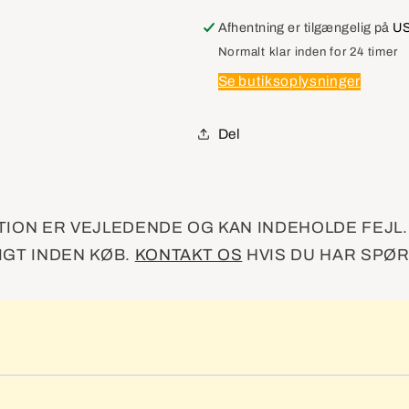
Hinge
Hinge
Kit,Rear
Kit,Rear
Afhentning er tilgængelig på
US
Door
Door
Normalt klar inden for 24 timer
Lower,
Lower,
Se butiksoplysninger
Lh
Lh
Del
ION ER VEJLEDENDE OG KAN INDEHOLDE FEJL
GT INDEN KØB.
KONTAKT OS
HVIS DU HAR SPØ