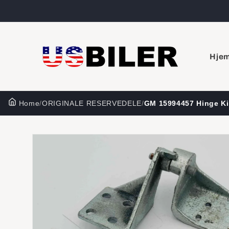
Gå til
indhold
Hje
Home
/
ORIGINALE RESERVEDELE
/
GM 15994457 Hinge Ki
Gå til
produktoplysninger