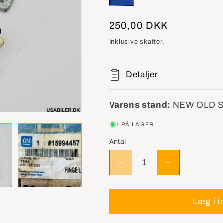
Normalpris
250,00 DKK
Inklusive skatter.
Detaljer
Varens stand:
NEW OLD 
1 PÅ LAGER
Antal
Reducer
Øg
antallet
antallet
for
for
GM
GM
Læg i i
15994457
15994457