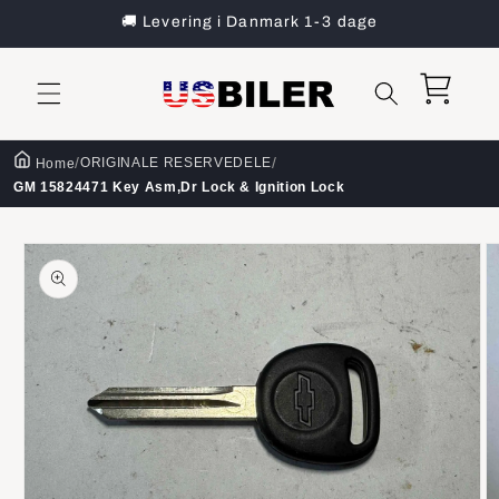
Gå til
🚚 Levering i Danmark 1-3 dage
indhold
Indkøbskurv
/
/
ORIGINALE RESERVEDELE
Home
GM 15824471 Key Asm,Dr Lock & Ignition Lock
å til
roduktoplysninger