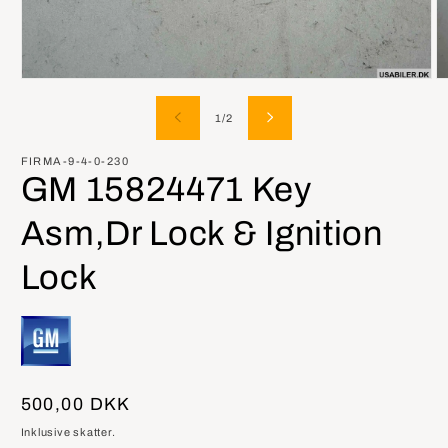
Åbn
Å
mediet
m
1
2
af
1
/
2
i
i
modus
m
FIRMA-9-4-0-230
GM 15824471 Key
Asm,Dr Lock & Ignition
Lock
Normalpris
500,00 DKK
Inklusive skatter.