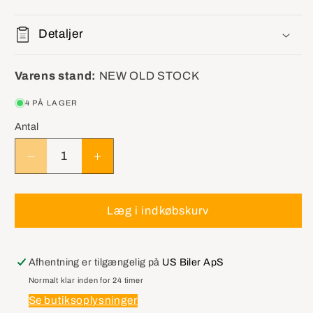
Detaljer
Varens stand:
NEW OLD STOCK
4 PÅ LAGER
Antal
Reducer
Øg
antallet
antallet
for
for
GM
GM
Læg i indkøbskurv
15824471
15824471
Key
Key
Asm,Dr
Asm,Dr
Afhentning er tilgængelig på
US Biler ApS
Lock
Lock
Normalt klar inden for 24 timer
&amp;
&amp;
Se butiksoplysninger
Ignition
Ignition