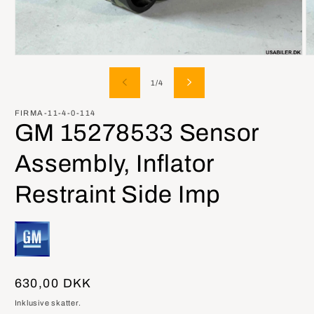
Åbn
Å
mediet
m
1
2
af
1
/
4
i
i
modus
m
FIRMA-11-4-0-114
GM 15278533 Sensor
Assembly, Inflator
Restraint Side Imp
Normalpris
630,00 DKK
Inklusive skatter.