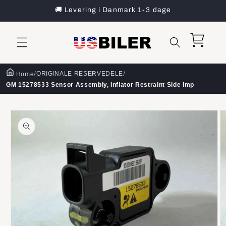
Gå til
🚚 Levering i Danmark 1-3 dage
indhold
Indkøbskurv
/
/
ORIGINALE RESERVEDELE
Home
GM 15278533 Sensor Assembly, Inflator Restraint Side Imp
å til
roduktoplysninger