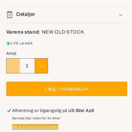
Detaljer
Varens stand:
NEW OLD STOCK
1 PÅ LAGER
Antal
Reducer
Øg
antallet
antallet
for
for
GM
GM
Læg i indkøbskurv
15278533
15278533
Sensor
Sensor
Assembly,
Assembly,
Afhentning er tilgængelig på
US Biler ApS
Inflator
Inflator
Normalt klar inden for 24 timer
Restraint
Restraint
Se butiksoplysninger
Side
Side