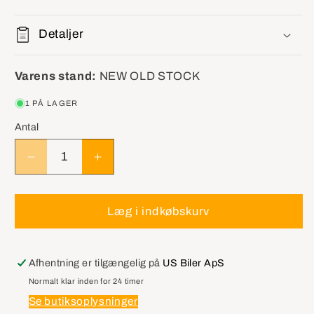
Detaljer
Varens stand:
NEW OLD STOCK
1 PÅ LAGER
Antal
Reducer
Øg
antallet
antallet
for
for
GM
GM
Læg i indkøbskurv
15216908
15216908
Module
Module
Assembly,
Assembly,
Afhentning er tilgængelig på
US Biler ApS
Body
Body
Normalt klar inden for 24 timer
Control
Control
Se butiksoplysninger
Corvette
Corvette