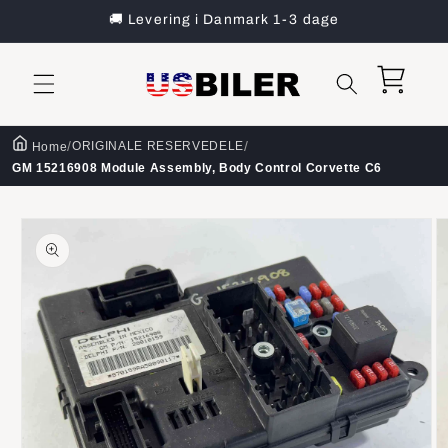
Gå til
🚚 Levering i Danmark 1-3 dage
indhold
Indkøbskurv
/
/
ORIGINALE RESERVEDELE
Home
GM 15216908 Module Assembly, Body Control Corvette C6
å til
roduktoplysninger