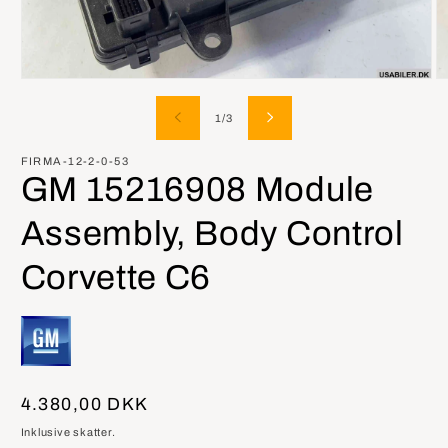
Åbn
Å
mediet
m
1
2
af
1
/
3
i
i
modus
m
FIRMA-12-2-0-53
GM 15216908 Module
Assembly, Body Control
Corvette C6
Normalpris
4.380,00 DKK
Inklusive skatter.