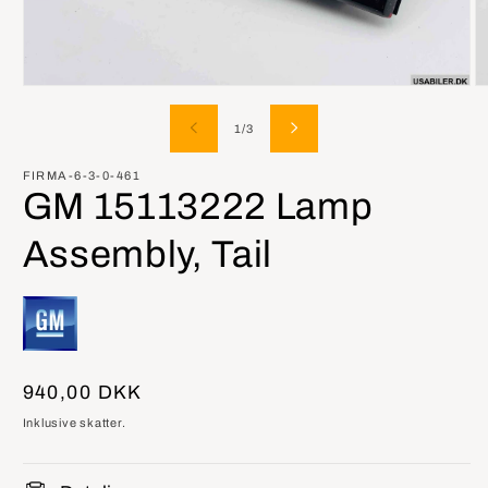
Åbn
Å
mediet
m
1
2
af
1
/
3
i
i
modus
m
FIRMA-6-3-0-461
GM 15113222 Lamp
Assembly, Tail
Normalpris
940,00 DKK
Inklusive skatter.