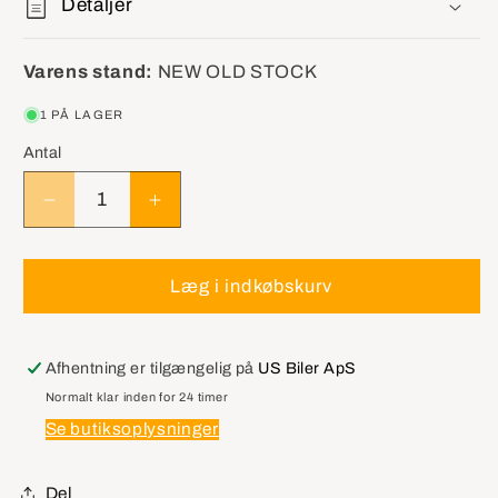
Detaljer
Varens stand:
NEW OLD STOCK
1 PÅ LAGER
Antal
Reducer
Øg
antallet
antallet
for
for
GM
GM
Læg i indkøbskurv
15113222
15113222
Lamp
Lamp
Assembly,
Assembly,
Afhentning er tilgængelig på
US Biler ApS
Tail
Tail
Normalt klar inden for 24 timer
Se butiksoplysninger
Del