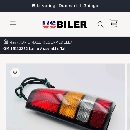
Gå til
🚚 Levering i Danmark 1-3 dage
indhold
Indkøbskurv
/
/
ORIGINALE RESERVEDELE
Home
GM 15113222 Lamp Assembly, Tail
å til
roduktoplysninger