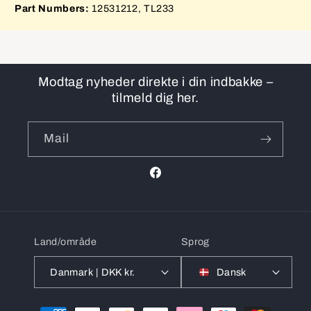
Part Numbers:
12531212, TL233
Modtag nyheder direkte i din indbakke –
tilmeld dig her.
Mail
Facebook
Land/område
Sprog
Danmark | DKK kr.
Dansk
Betalingsmetoder