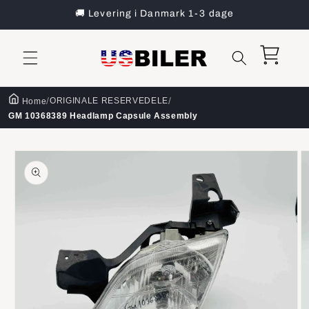
Gå til
🚚 Levering i Danmark 1-3 dage
indhold
Indkøbskurv
/
/
ORIGINALE RESERVEDELE
Home
GM 10368389 Headlamp Capsule Assembly
å til
roduktoplysninger