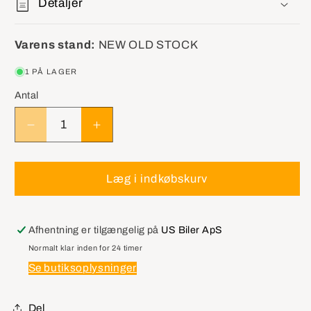
Detaljer
Varens stand:
NEW OLD STOCK
1 PÅ LAGER
Antal
Reducer
Øg
antallet
antallet
for
for
GM
GM
Læg i indkøbskurv
10368389
10368389
Headlamp
Headlamp
Capsule
Capsule
Afhentning er tilgængelig på
US Biler ApS
Assembly
Assembly
Normalt klar inden for 24 timer
Se butiksoplysninger
Del