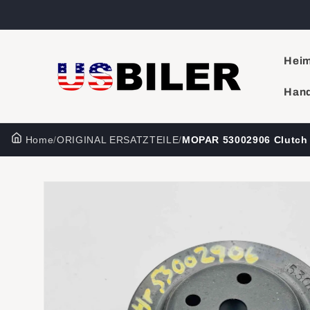
Direkt
zum
Inhalt
Hei
Hand
Home
/
ORIGINAL ERSATZTEILE
/
MOPAR 53002906 Clutch 
Zu
Produktinformationen
springen