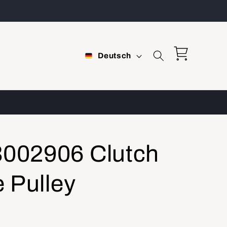
S
Warenkorb
Deutsch
p
r
a
c
h
002906 Clutch
e
 Pulley