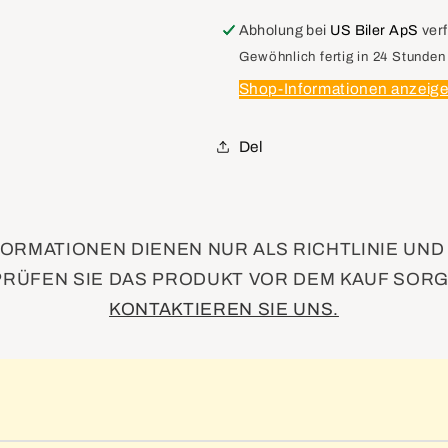
53002906
53002906
Clutch
Clutch
Abholung bei
US Biler ApS
ver
Fan
Fan
Gewöhnlich fertig in 24 Stunden
Engine
Engine
Shop-Informationen anzeig
Pulley
Pulley
Del
ORMATIONEN DIENEN NUR ALS RICHTLINIE UN
PRÜFEN SIE DAS PRODUKT VOR DEM KAUF SORG
KONTAKTIEREN SIE UNS.