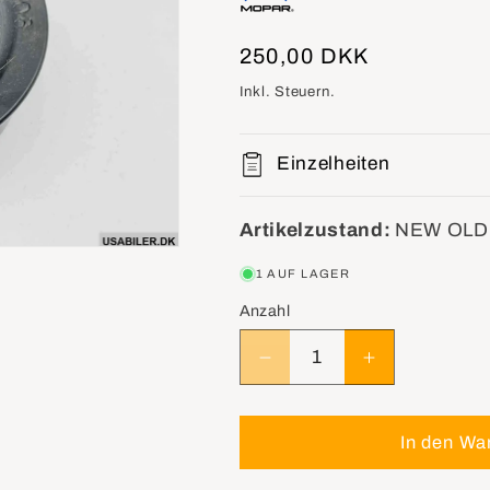
Normaler
250,00 DKK
Preis
Inkl. Steuern.
Einzelheiten
Artikelzustand:
NEW OLD
1 AUF LAGER
Anzahl
Verringere
Erhöhe
die
die
Menge
Menge
für
für
In den Wa
MOPAR
MOPAR