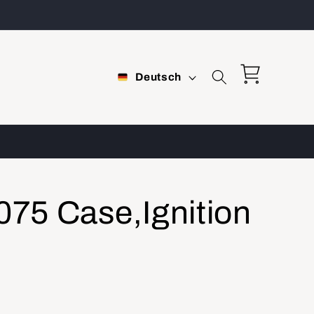
S
Warenkorb
Deutsch
p
r
a
c
h
75 Case,Ignition
e