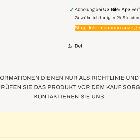
26070075
26070075
Case,Ignition
Case,Ignitio
Abholung bei
US Biler ApS
ver
Lock
Lock
Gewöhnlich fertig in 24 Stunden
Cyl
Cyl
Shop-Informationen anzeig
Del
ORMATIONEN DIENEN NUR ALS RICHTLINIE UN
PRÜFEN SIE DAS PRODUKT VOR DEM KAUF SORG
KONTAKTIEREN SIE UNS.