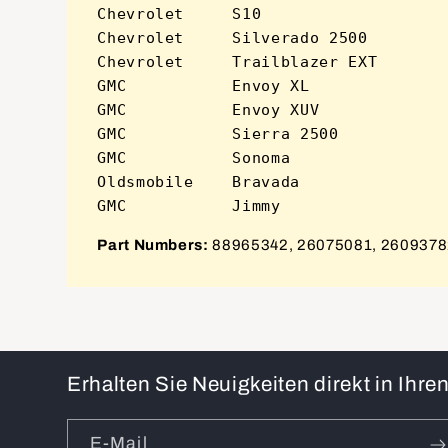
Chevrolet     S10                    
Chevrolet     Silverado 2500         
Chevrolet     Trailblazer EXT        
GMC           Envoy XL               
GMC           Envoy XUV              
GMC           Sierra 2500            
GMC           Sonoma                 
Oldsmobile    Bravada                
Part Numbers:
88965342, 26075081, 2609378
Erhalten Sie Neuigkeiten direkt in Ihr
E-Mail