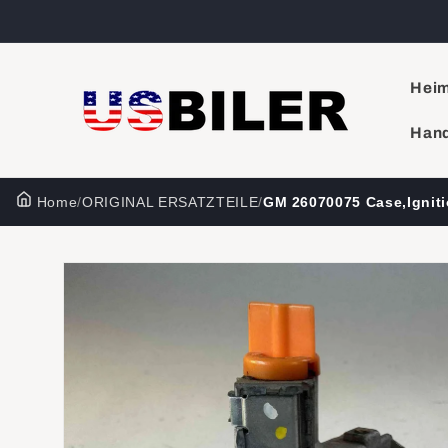
Direkt
zum
Inhalt
Hei
Hand
Home
/
ORIGINAL ERSATZTEILE
/
GM 26070075 Case,Igniti
Zu
Produktinformationen
springen