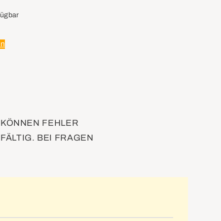
n
fügbar
en
D KÖNNEN FEHLER
FÄLTIG. BEI FRAGEN