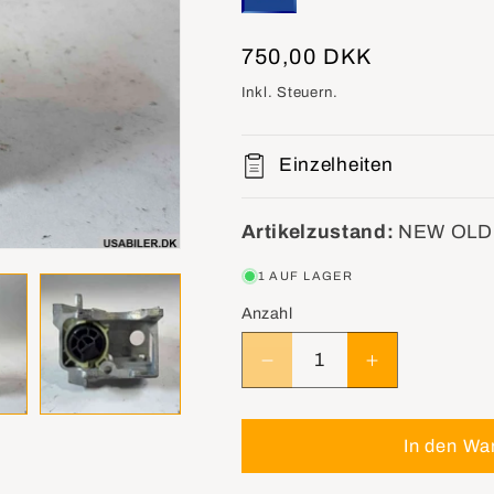
Normaler
750,00 DKK
Preis
Inkl. Steuern.
Einzelheiten
Artikelzustand:
NEW OLD
1 AUF LAGER
Anzahl
Verringere
Erhöhe
die
die
Menge
Menge
für
für
In den Wa
GM
GM