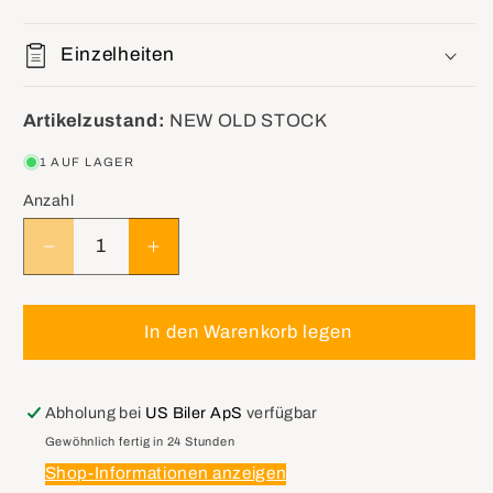
Einzelheiten
Artikelzustand:
NEW OLD STOCK
1 AUF LAGER
Anzahl
Verringere
Erhöhe
die
die
Menge
Menge
für
für
In den Warenkorb legen
GM
GM
88944063
88944063
Lens,Auxiliary
Lens,Auxiliary
Abholung bei
US Biler ApS
verfügbar
Side
Side
Gewöhnlich fertig in 24 Stunden
Front
Front
Shop-Informationen anzeigen
Turn
Turn