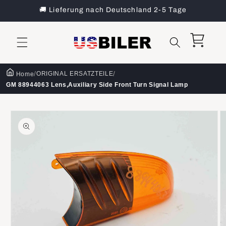
Direkt
🚚 Lieferung nach Deutschland 2-5 Tage
zum
Inhalt
Warenkorb
/
/
ORIGINAL ERSATZTEILE
Home
GM 88944063 Lens,Auxiliary Side Front Turn Signal Lamp
oduktinformationen
ringen