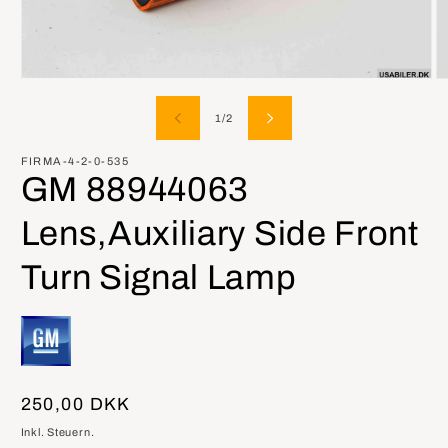
Medien
M
1
2
in
in
von
1
/
2
Modal
M
öffnen
öf
FIRMA-4-2-0-535
GM 88944063
Lens,Auxiliary Side Front
Turn Signal Lamp
Normaler
250,00 DKK
Preis
Inkl. Steuern.