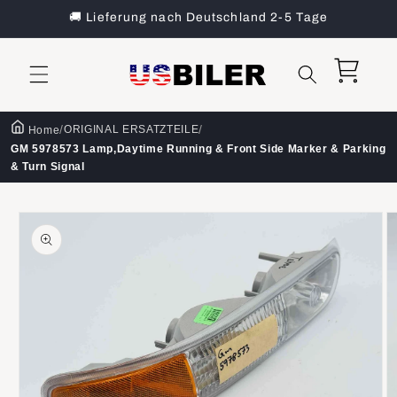
Direkt
🚚 Lieferung nach Deutschland 2-5 Tage
zum
Inhalt
Warenkorb
/
/
ORIGINAL ERSATZTEILE
Home
GM 5978573 Lamp,Daytime Running & Front Side Marker & Parking
& Turn Signal
oduktinformationen
ringen