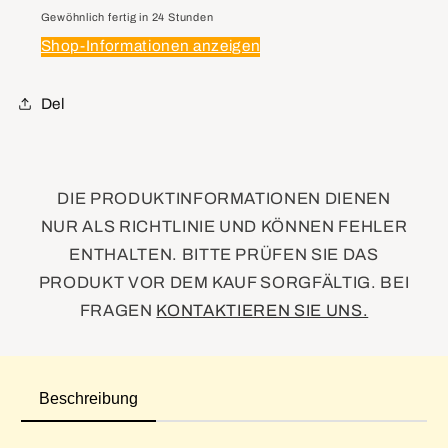
Running
Running
Gewöhnlich fertig in 24 Stunden
&amp;
&amp;
Shop-Informationen anzeigen
Front
Front
Side
Side
Marker
Marker
Del
&amp;
&amp;
Parking
Parking
&amp;
&amp;
Turn
Turn
DIE PRODUKTINFORMATIONEN DIENEN
Signal
Signal
NUR ALS RICHTLINIE UND KÖNNEN FEHLER
ENTHALTEN. BITTE PRÜFEN SIE DAS
PRODUKT VOR DEM KAUF SORGFÄLTIG. BEI
FRAGEN
KONTAKTIEREN SIE UNS.
Beschreibung