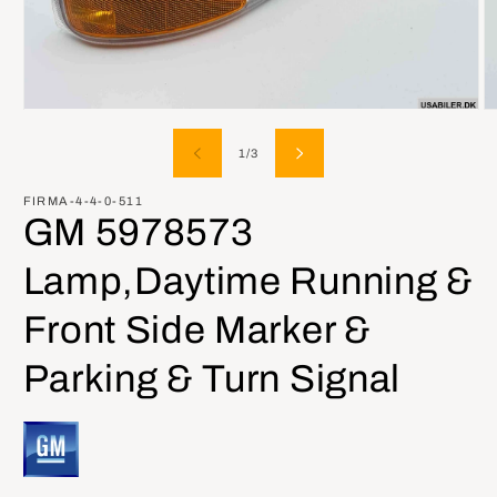
Medien
M
1
2
in
in
von
1
/
3
Modal
M
öffnen
öf
FIRMA-4-4-0-511
GM 5978573
Lamp,Daytime Running &
Front Side Marker &
Parking & Turn Signal