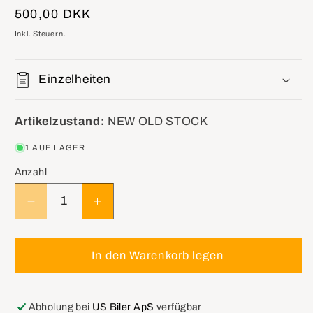
Normaler
500,00 DKK
Preis
Inkl. Steuern.
Einzelheiten
Artikelzustand:
NEW OLD STOCK
1 AUF LAGER
Anzahl
Verringere
Erhöhe
die
die
Menge
Menge
für
für
In den Warenkorb legen
GM
GM
5978573
5978573
Lamp,Daytime
Lamp,Daytime
Abholung bei
US Biler ApS
verfügbar