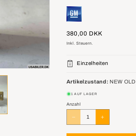
Normaler
380,00 DKK
Preis
Inkl. Steuern.
Einzelheiten
Artikelzustand:
NEW OLD
1 AUF LAGER
Anzahl
Verringere
Erhöhe
die
die
Menge
Menge