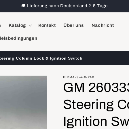
🚚 Lieferung nach Deutschland 2-5 Tage
m
Katalog
Kontakt
Über uns
Nachricht
elsbedingungen
teering Column Lock & Ignition Switch
FIRMA-9-4-0-240
GM 260333
Steering 
Ignition Sw