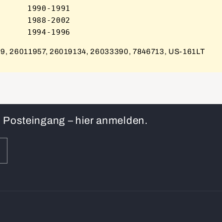
     1990-1991

     1988-2002

, 26011957, 26019134, 26033390, 7846713, US-161LT
en Posteingang – hier anmelden.