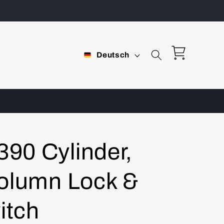
S
Warenkorb
Deutsch
p
r
a
c
h
90 Cylinder,
e
Column Lock &
itch