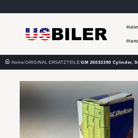
Direkt
zum
Inhalt
Hei
Hand
Home
/
ORIGINAL ERSATZTEILE
/
GM 26033390 Cylinder, S
Zu
Produktinformationen
springen