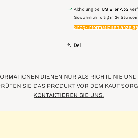
25718714
25718714
Bracket,
Bracket,
Abholung bei
US Biler ApS
ver
Front
Front
Gewöhnlich fertig in 24 Stunden
License
License
Shop-Informationen anzeig
Plate
Plate
Del
ORMATIONEN DIENEN NUR ALS RICHTLINIE UN
PRÜFEN SIE DAS PRODUKT VOR DEM KAUF SORG
KONTAKTIEREN SIE UNS.