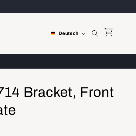
S
Warenkorb
Deutsch
p
r
a
c
h
14 Bracket, Front
e
ate