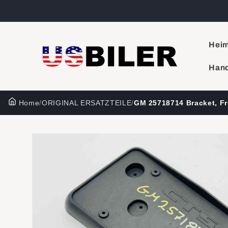
Direkt
zum
Inhalt
Hei
Hand
Home
/
ORIGINAL ERSATZTEILE
/
GM 25718714 Bracket, Fr
Zu
Produktinformationen
springen