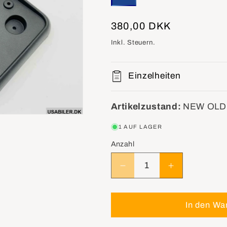
Normaler
380,00 DKK
Preis
Inkl. Steuern.
Einzelheiten
Artikelzustand:
NEW OLD
1 AUF LAGER
Anzahl
Verringere
Erhöhe
die
die
Menge
Menge
für
für
In den Wa
GM
GM