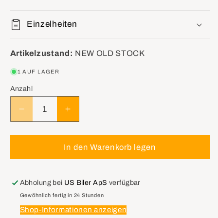
Einzelheiten
Artikelzustand:
NEW OLD STOCK
1 AUF LAGER
Anzahl
Verringere
Erhöhe
die
die
Menge
Menge
für
für
In den Warenkorb legen
GM
GM
25032666
25032666
Speedometer
Speedometer
Abholung bei
US Biler ApS
verfügbar
Cable
Cable
Gewöhnlich fertig in 24 Stunden
Flexible
Flexible
Shop-Informationen anzeigen