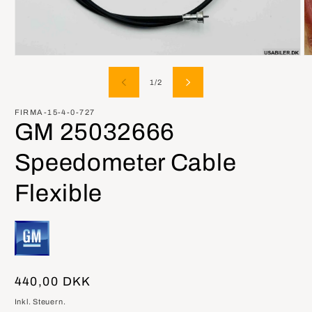
Medien
M
1
2
in
in
von
1
/
2
Modal
M
öffnen
öf
FIRMA-15-4-0-727
GM 25032666
Speedometer Cable
Flexible
Normaler
440,00 DKK
Preis
Inkl. Steuern.