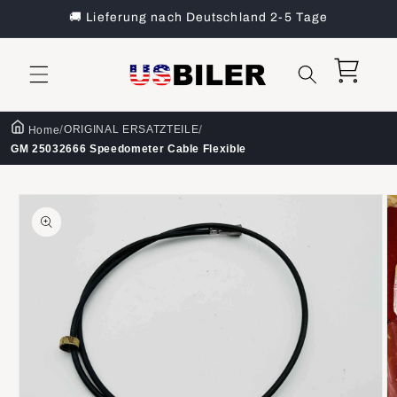
Direkt
🚚 Lieferung nach Deutschland 2-5 Tage
zum
Inhalt
Warenkorb
/
/
ORIGINAL ERSATZTEILE
Home
GM 25032666 Speedometer Cable Flexible
oduktinformationen
ringen