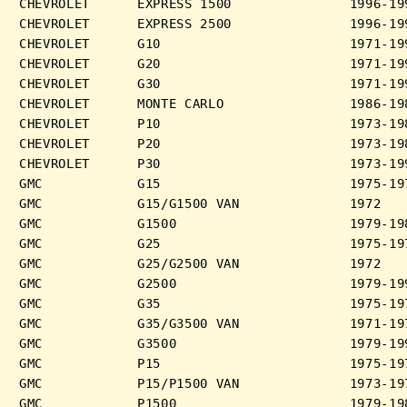
CHEVROLET      EXPRESS 1500               1996-199
CHEVROLET      EXPRESS 2500               1996-199
CHEVROLET      G10                        1971-199
CHEVROLET      G20                        1971-199
CHEVROLET      G30                        1971-199
CHEVROLET      MONTE CARLO                1986-198
CHEVROLET      P10                        1973-198
CHEVROLET      P20                        1973-198
CHEVROLET      P30                        1973-199
GMC            G15                        1975-197
GMC            G15/G1500 VAN              1972

GMC            G1500                      1979-198
GMC            G25                        1975-197
GMC            G25/G2500 VAN              1972

GMC            G2500                      1979-199
GMC            G35                        1975-197
GMC            G35/G3500 VAN              1971-197
GMC            G3500                      1979-199
GMC            P15                        1975-197
GMC            P15/P1500 VAN              1973-197
GMC            P1500                      1979-198