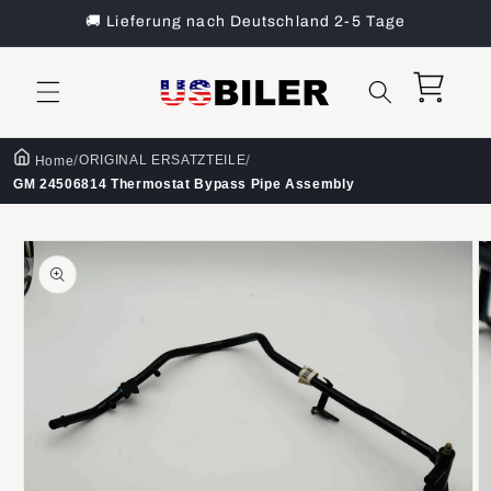
Direkt
🚚 Lieferung nach Deutschland 2-5 Tage
zum
Inhalt
Warenkorb
/
/
ORIGINAL ERSATZTEILE
Home
GM 24506814 Thermostat Bypass Pipe Assembly
oduktinformationen
ringen