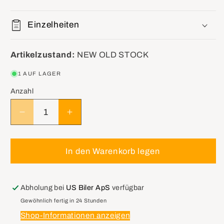
Einzelheiten
Artikelzustand:
NEW OLD STOCK
1 AUF LAGER
Anzahl
Verringere
Erhöhe
die
die
Menge
Menge
für
für
In den Warenkorb legen
GM
GM
24506814
24506814
Thermostat
Thermostat
Abholung bei
US Biler ApS
verfügbar
Bypass
Bypass
Gewöhnlich fertig in 24 Stunden
Pipe
Pipe
Shop-Informationen anzeigen
Assembly
Assembly