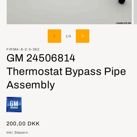
Medien
M
1
2
in
in
von
1
/
4
Modal
M
öffnen
öf
FIRMA-8-2-0-362
GM 24506814
Thermostat Bypass Pipe
Assembly
Normaler
200,00 DKK
Preis
Inkl. Steuern.