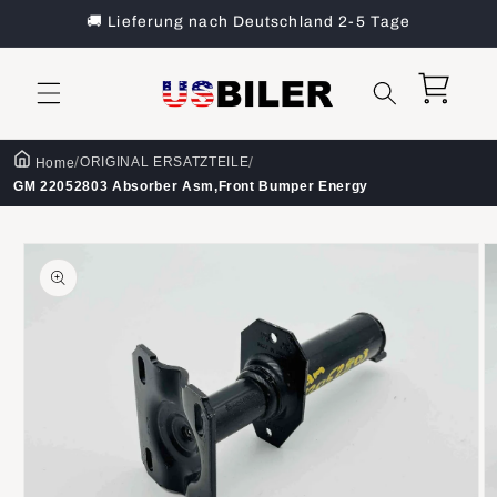
Direkt
🚚 Lieferung nach Deutschland 2-5 Tage
zum
Inhalt
Warenkorb
/
/
ORIGINAL ERSATZTEILE
Home
GM 22052803 Absorber Asm,Front Bumper Energy
oduktinformationen
ringen