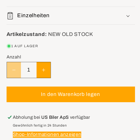
Einzelheiten
Artikelzustand:
NEW OLD STOCK
1 AUF LAGER
Anzahl
Verringere
Erhöhe
die
die
Menge
Menge
für
für
In den Warenkorb legen
GM
GM
22052803
22052803
Absorber
Absorber
Abholung bei
US Biler ApS
verfügbar
Asm,Front
Asm,Front
Gewöhnlich fertig in 24 Stunden
Bumper
Bumper
Shop-Informationen anzeigen
Energy
Energy