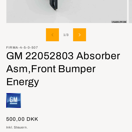
Medien
M
1
2
in
in
von
1
/
3
Modal
M
öffnen
öf
FIRMA-4-5-0-507
GM 22052803 Absorber
Asm,Front Bumper
Energy
Normaler
500,00 DKK
Preis
Inkl. Steuern.