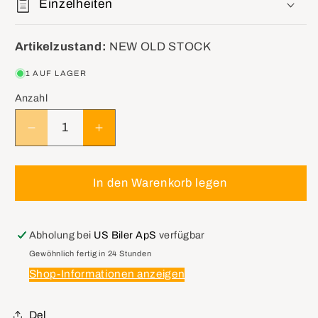
Einzelheiten
Artikelzustand:
NEW OLD STOCK
1 AUF LAGER
Anzahl
Verringere
Erhöhe
die
die
Menge
Menge
für
für
In den Warenkorb legen
GM
GM
16514251
16514251
Lamp
Lamp
Abholung bei
US Biler ApS
verfügbar
Assembly,
Assembly,
Gewöhnlich fertig in 24 Stunden
Front
Front
Shop-Informationen anzeigen
Fog
Fog
Del