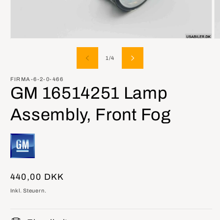
Medien
M
1
2
in
in
von
1
/
4
Modal
M
öffnen
öf
FIRMA-6-2-0-466
GM 16514251 Lamp
Assembly, Front Fog
Normaler
440,00 DKK
Preis
Inkl. Steuern.