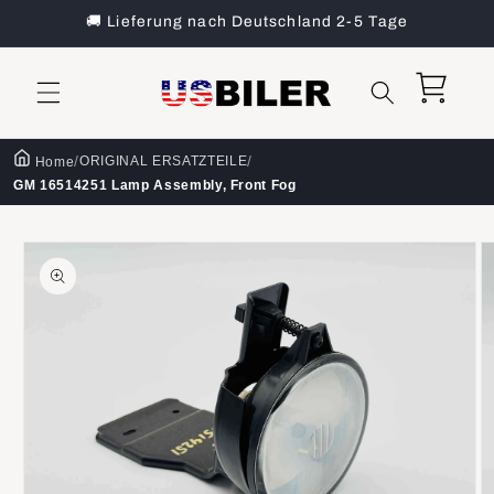
Direkt
🚚 Lieferung nach Deutschland 2-5 Tage
zum
Inhalt
Warenkorb
/
/
ORIGINAL ERSATZTEILE
Home
GM 16514251 Lamp Assembly, Front Fog
oduktinformationen
ringen