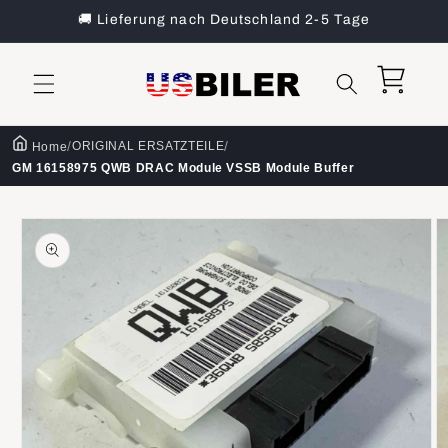
Direkt
🚚 Lieferung nach Deutschland 2-5 Tage
zum
Inhalt
Warenkorb
/
/
ORIGINAL ERSATZTEILE
Home
GM 16158975 QWB DRAC Module VSSB Module Buffer
oduktinformationen
ringen