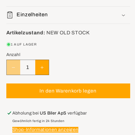
Einzelheiten
Artikelzustand:
NEW OLD STOCK
1 AUF LAGER
Anzahl
Verringere
Erhöhe
die
die
Menge
Menge
für
für
In den Warenkorb legen
GM
GM
16158975
16158975
QWB
QWB
Abholung bei
US Biler ApS
verfügbar
DRAC
DRAC
Gewöhnlich fertig in 24 Stunden
Module
Module
Shop-Informationen anzeigen
VSSB
VSSB