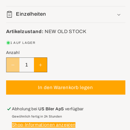
Einzelheiten
Artikelzustand:
NEW OLD STOCK
1 AUF LAGER
Anzahl
Verringere
Erhöhe
die
die
Menge
Menge
für
für
In den Warenkorb legen
GM
GM
15255368
15255368
Third
Third
Abholung bei
US Biler ApS
verfügbar
Brake
Brake
Gewöhnlich fertig in 24 Stunden
Light
Light
Shop-Informationen anzeigen
Trim
Trim