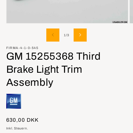
Medien
M
1
2
in
in
von
1
/
3
Modal
M
öffnen
öf
FIRMA-4-1-0-545
GM 15255368 Third
Brake Light Trim
Assembly
Normaler
630,00 DKK
Preis
Inkl. Steuern.