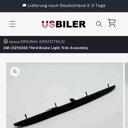
Direkt
🚚 Lieferung nach Deutschland 2-5 Tage
zum
Inhalt
Warenkorb
/
/
ORIGINAL ERSATZTEILE
Home
GM 15255368 Third Brake Light Trim Assembly
oduktinformationen
ringen