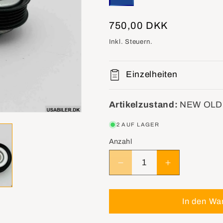
Normaler
750,00 DKK
Preis
Inkl. Steuern.
Einzelheiten
Artikelzustand:
NEW OLD
2 AUF LAGER
Anzahl
Verringere
Erhöhe
die
die
Menge
Menge
für
für
In den Wa
GM
GM