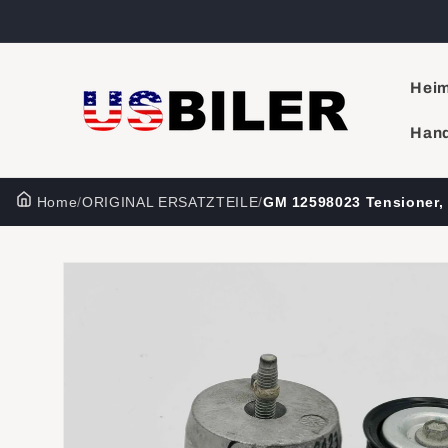
Direkt
zum
Inhalt
Hei
Hand
Home
/
ORIGINAL ERSATZTEILE
/
GM 12598023 Tensioner, 
Zu
Produktinformationen
springen