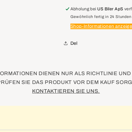
12598023
12598023
Tensioner,
Tensioner,
Abholung bei
US Biler ApS
ver
Drive
Drive
Gewöhnlich fertig in 24 Stunden
Belt
Belt
Shop-Informationen anzeig
Del
ORMATIONEN DIENEN NUR ALS RICHTLINIE UN
PRÜFEN SIE DAS PRODUKT VOR DEM KAUF SORG
KONTAKTIEREN SIE UNS.