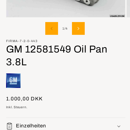
Medien
M
1
2
in
in
von
1
/
4
Modal
M
öffnen
öf
FIRMA-7-2-0-443
GM 12581549 Oil Pan
3.8L
Normaler
1.000,00 DKK
Preis
Inkl. Steuern.
Einzelheiten