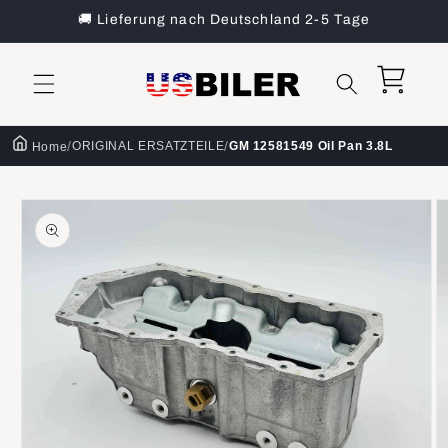
Direkt
🚚 Lieferung nach Deutschland 2-5 Tage
zum
Inhalt
Warenkorb
/
/
ORIGINAL ERSATZTEILE
GM 12581549 Oil Pan 3.8L
Home
oduktinformationen
ringen