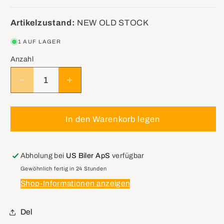
Artikelzustand:
NEW OLD STOCK
1 AUF LAGER
Anzahl
Verringere
Erhöhe
die
die
Menge
Menge
für
für
In den Warenkorb legen
GM
GM
12581549
12581549
Oil
Oil
Abholung bei
US Biler ApS
verfügbar
Pan
Pan
Gewöhnlich fertig in 24 Stunden
3.8L
3.8L
Shop-Informationen anzeigen
Del