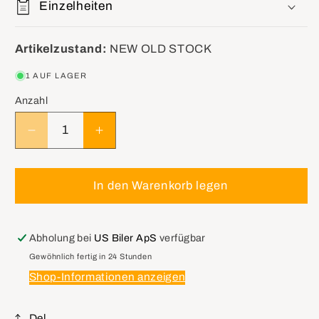
Einzelheiten
Artikelzustand:
NEW OLD STOCK
1 AUF LAGER
Anzahl
Verringere
Erhöhe
die
die
Menge
Menge
für
für
In den Warenkorb legen
GM
GM
12554535
12554535
Harness
Harness
Abholung bei
US Biler ApS
verfügbar
Assembly,
Assembly,
Gewöhnlich fertig in 24 Stunden
Emission
Emission
Shop-Informationen anzeigen
Control
Control
Vacuum
Vacuum
Del