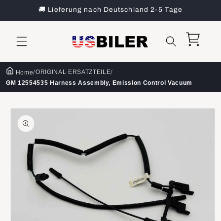
Direkt
🚚 Lieferung nach Deutschland 2-5 Tage
zum
Inhalt
Warenkorb
/
/
ORIGINAL ERSATZTEILE
Home
GM 12554535 Harness Assembly, Emission Control Vacuum
oduktinformationen
ringen