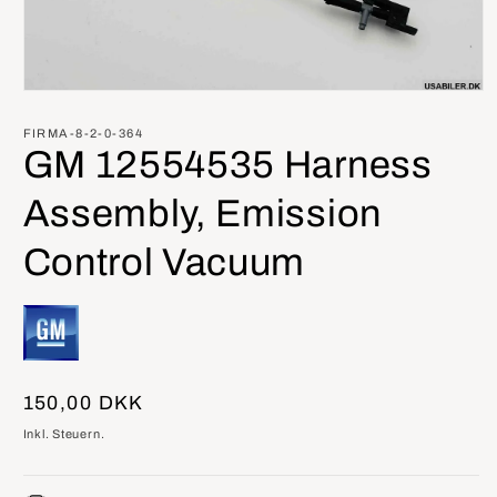
Medien
1
in
FIRMA-8-2-0-364
Modal
GM 12554535 Harness
öffnen
Assembly, Emission
Control Vacuum
Normaler
150,00 DKK
Preis
Inkl. Steuern.