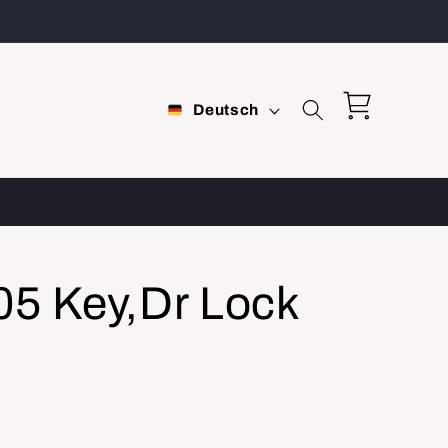
S
Warenkorb
Deutsch
p
r
a
c
h
5 Key,Dr Lock
e