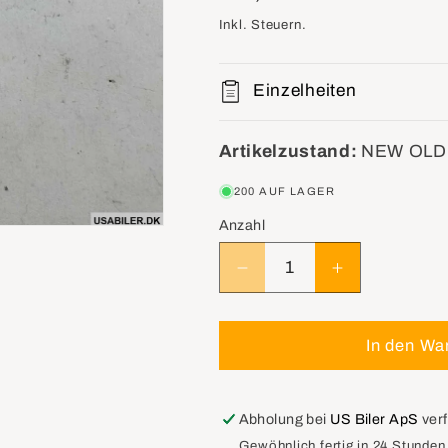
Preis
Inkl. Steuern.
Einzelheiten
Artikelzustand:
NEW OLD
200 AUF LAGER
Anzahl
Verringere
Erhöhe
die
die
Menge
Menge
für
für
In den Wa
GM
GM
1154605
1154605
Key,Dr
Key,Dr
Abholung bei
US Biler ApS
ver
Lock
Lock
Gewöhnlich fertig in 24 Stunden