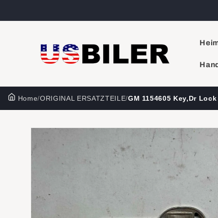
Direkt
zum
Inhalt
Hei
Hand
Home
/
ORIGINAL ERSATZTEILE
/
GM 1154605 Key,Dr Lock
Zu
Produktinformationen
springen