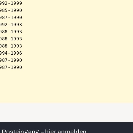
92-1999 

85-1990 

87-1990 

92-1993 

88-1993 

88-1993 

88-1993 

94-1996 

87-1990 

en Posteingang – hier anmelden.