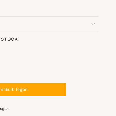
 STOCK
renkorb legen
fügbar