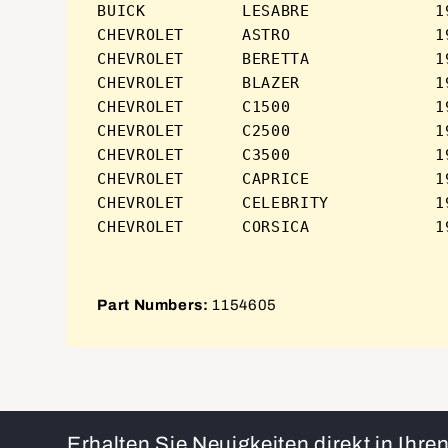
BUICK          LESABRE             19
CHEVROLET      ASTRO               19
CHEVROLET      BERETTA             19
CHEVROLET      BLAZER              19
CHEVROLET      C1500               19
CHEVROLET      C2500               19
CHEVROLET      C3500               19
CHEVROLET      CAPRICE             19
CHEVROLET      CELEBRITY           19
Part Numbers:
1154605
Erhalten Sie Neuigkeiten direkt in Ihr