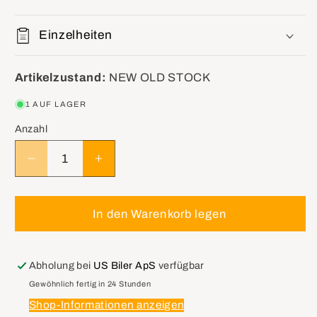
Einzelheiten
Artikelzustand:
NEW OLD STOCK
1 AUF LAGER
Anzahl
Verringere
Erhöhe
die
die
Menge
Menge
für
für
In den Warenkorb legen
GM
GM
10430077
10430077
Arm
Arm
Abholung bei
US Biler ApS
verfügbar
Assembly,
Assembly,
Gewöhnlich fertig in 24 Stunden
Windshield
Windshield
Shop-Informationen anzeigen
Wiper
Wiper