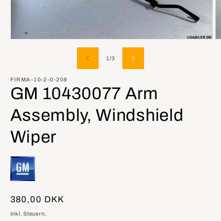
Medien
M
1
2
in
in
von
1
/
3
Modal
M
öffnen
öf
FIRMA-10-2-0-208
GM 10430077 Arm
Assembly, Windshield
Wiper
Normaler
380,00 DKK
Preis
Inkl. Steuern.