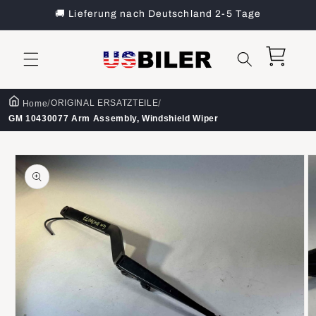
Direkt
🚚 Lieferung nach Deutschland 2-5 Tage
zum
Inhalt
Warenkorb
/
/
ORIGINAL ERSATZTEILE
Home
GM 10430077 Arm Assembly, Windshield Wiper
oduktinformationen
ringen