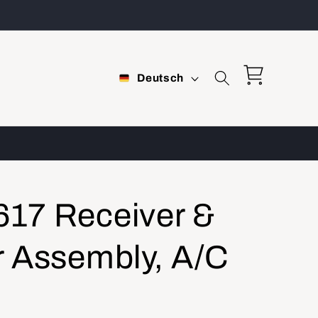
S
Warenkorb
Deutsch
p
r
a
c
h
17 Receiver &
e
r Assembly, A/C