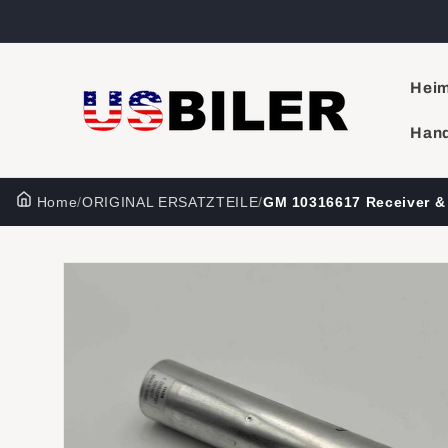
Direkt
zum
Inhalt
Hei
Hand
Home
/
ORIGINAL ERSATZTEILE
/
GM 10316617 Receiver &
Zu
Produktinformationen
springen