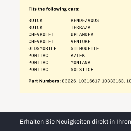
Fits the following cars:
BUICK          RENDEZVOUS            
BUICK          TERRAZA               
CHEVROLET      UPLANDER              
CHEVROLET      VENTURE               
OLDSMOBILE     SILHOUETTE            
PONTIAC        AZTEK                 
PONTIAC        MONTANA               
Part Numbers:
83226, 10316617, 10333163, 1
Erhalten Sie Neuigkeiten direkt in Ihr