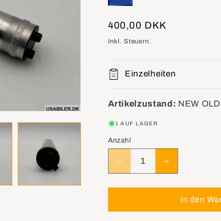
Normaler
400,00 DKK
Preis
Inkl. Steuern.
Einzelheiten
Artikelzustand:
NEW OLD
1 AUF LAGER
Anzahl
Verringere
Erhöhe
die
die
Menge
Menge
für
für
In den Wa
GM
GM