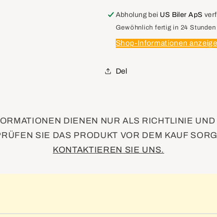
10316617
10316617
Receiver
Receiver
Abholung bei
US Biler ApS
ver
&amp;
&amp;
Gewöhnlich fertig in 24 Stunden
Dehydrator
Dehydrator
Shop-Informationen anzeig
Assembly,
Assembly,
A/C
A/C
Del
ORMATIONEN DIENEN NUR ALS RICHTLINIE UN
PRÜFEN SIE DAS PRODUKT VOR DEM KAUF SORG
KONTAKTIEREN SIE UNS.