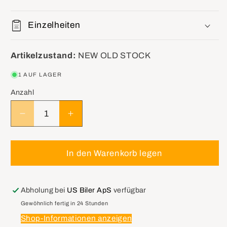
Einzelheiten
Artikelzustand:
NEW OLD STOCK
1 AUF LAGER
Anzahl
Verringere
Erhöhe
die
die
Menge
Menge
für
für
In den Warenkorb legen
GM
GM
10117767
10117767
BS40096-
BS40096-
Abholung bei
US Biler ApS
verfügbar
1
1
Gewöhnlich fertig in 24 Stunden
Seal,Rear
Seal,Rear
Shop-Informationen anzeigen
Bearing
Bearing