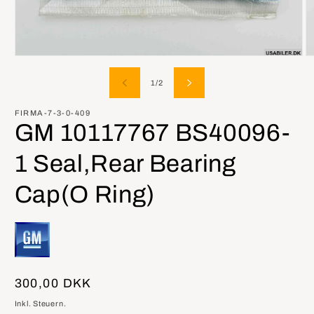
Medien
M
1
2
in
in
von
1
/
2
Modal
M
öffnen
öf
FIRMA-7-3-0-409
GM 10117767 BS40096-
1 Seal,Rear Bearing
Cap(O Ring)
Normaler
300,00 DKK
Preis
Inkl. Steuern.