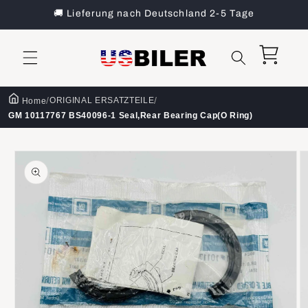
Direkt
🚚 Lieferung nach Deutschland 2-5 Tage
zum
Inhalt
Warenkorb
/
/
ORIGINAL ERSATZTEILE
Home
GM 10117767 BS40096-1 Seal,Rear Bearing Cap(O Ring)
oduktinformationen
ringen